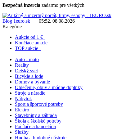
Bezpečná inzercia
zadarmo pre všetkých
Blog 1euro.sk
05:52, 08.08.2026
Kategórie
Aukcie od 1 €
Končiace aukcie
TOP aukcie
Auto - moto
Reality
Detský svet
Bicykle a lode
Domov a bývanie
Oblečenie, obuv a módne doplnky
Stroje a náradie
Nábytok
Šport a športové potreby
Elektro
Stavebniny a záhrada
Škola a školské potreby
Počítače a kancelária
Služby
Hudba a hudobné nástroje