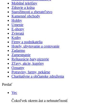
Mobilné telefóny
Zdravie a krása
Starožitnosti a zberateľstvo
Kamenné obchody
Hobby
Umenie
E-shopy
Zvieratá
Knihy
Firmy a podnikatelia
Hotely, ubytovanie a cestovanie
Zadarmo
Zamestnanie
Reštaurácie,bary,pizzerie
Zľavy, akcie, kupóny
Oznamy
Potraviny, farmy, pekárne
Charitatívne a občianske združenia
Predať
Vec
Čokoľvek okrem áut a nehnuteľností