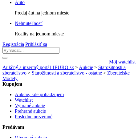
Auto
Predaj áut na jednom mieste
Nehnuteľnosť
Reality na jednom mieste
Registrácia
Prihlásiť sa
Môj watchlist
Aukčný a inzertný portál 1EURO.sk
>
Aukcie
>
Starožitnosti a
zberateľstvo
>
Starožitnosti a zberateľstvo - ostatné
>
Zberatelske
Modely
Kupujem
Aukcie, kde prihadzujem
Watchlist
Vyhrané aukcie
Prehrané aukcie
Posledne prezerané
Predávam
Otvorené aukcie