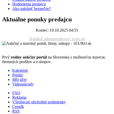
Hodnotenia predajcu
Ako nakúpiť bezpečne?
Aktuálne ponuky predajcu
Koniec: 19.10.2025 04:55
Nahlásiť administrátorovi 1euro.sk
Prvý
reálny aukčný portál
na Slovensku s možnosťou inzercie,
firemných profilov a e-shopov.
Kategórie
Predať
Môj účet
Videonávody
FAQ
Reklama
Všeobecné obchodné podmienky
Cenník
RSS