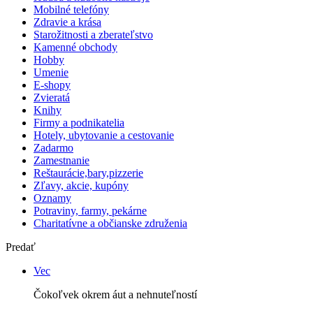
Mobilné telefóny
Zdravie a krása
Starožitnosti a zberateľstvo
Kamenné obchody
Hobby
Umenie
E-shopy
Zvieratá
Knihy
Firmy a podnikatelia
Hotely, ubytovanie a cestovanie
Zadarmo
Zamestnanie
Reštaurácie,bary,pizzerie
Zľavy, akcie, kupóny
Oznamy
Potraviny, farmy, pekárne
Charitatívne a občianske združenia
Predať
Vec
Čokoľvek okrem áut a nehnuteľností