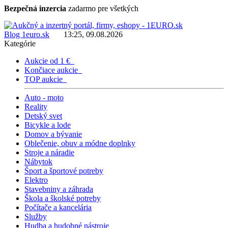
Bezpečná inzercia
zadarmo pre všetkých
Blog 1euro.sk
13:25, 09.08.2026
Kategórie
Aukcie od 1 €
Končiace aukcie
TOP aukcie
Auto - moto
Reality
Detský svet
Bicykle a lode
Domov a bývanie
Oblečenie, obuv a módne doplnky
Stroje a náradie
Nábytok
Šport a športové potreby
Elektro
Stavebniny a záhrada
Škola a školské potreby
Počítače a kancelária
Služby
Hudba a hudobné nástroje