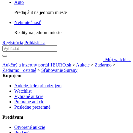
Auto
Predaj áut na jednom mieste
Nehnuteľnosť
Reality na jednom mieste
Registrácia
Prihlásiť sa
Môj watchlist
Aukčný a inzertný portál 1EURO.sk
>
Aukcie
>
Zadarmo
>
Zadarmo - ostatné
>
Sťahovanie Šurany
Kupujem
Aukcie, kde prihadzujem
Watchlist
Vyhrané aukcie
Prehrané aukcie
Posledne prezerané
Predávam
Otvorené aukcie
Predané