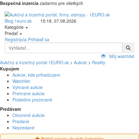
Bezpečná inzercia
zadarmo pre všetkých
Blog 1euro.sk
15:18, 07.08.2026
Kategórie
Predať
Registrácia
Prihlásiť sa
Môj watchlist
Aukčný a inzertný portál 1EURO.sk
>
Aukcie
>
Reality
Kupujem
Aukcie, kde prihadzujem
Watchlist
Vyhrané aukcie
Prehrané aukcie
Posledne prezerané
Predávam
Otvorené aukcie
Predané
Nepredané
Pridať ponuku do tejto kategórie