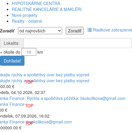
HYPOTEKÁRNE CENTRÁ
REALITNÉ KANCELÁRIE A MAKLÉRI
Nové projekty
Reality - ostatné
Riadkové zobrazenie
Zoradiť
Lokalita:
+ okolie do
km
skajte rýchly a spoľahlivý úver bez platby vopred
skajte rýchly a spoľahlivý úver bez platby vopred
TOP
00.00 €
deľa, 04.10.2026, 02:37
anka Finance: Rýchla a spoľahlivá pôžička: bsokolikova@gmail.com
anka Finance
TOP
00 €
ndelok, 07.09.2026, 16:02
anka Finance :bsokolikova@gmail.com
TOP
00000.00 €