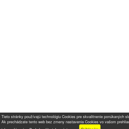
Tieto stránky používajú technológiu Cookies pre skvalitnenie ponúkaných sl
Ak prechádzate tento web bez zmeny nastavenia Cookies vo vašom prehliada