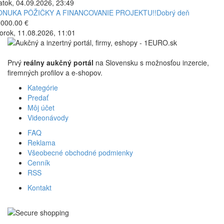
atok, 04.09.2026, 23:49
ONUKA PÔŽIČKY A FINANCOVANIE PROJEKTU!!Dobrý deň
000.00 €
orok, 11.08.2026, 11:01
Prvý
reálny aukčný portál
na Slovensku s možnosťou inzercie,
firemných profilov a e-shopov.
Kategórie
Predať
Môj účet
Videonávody
FAQ
Reklama
Všeobecné obchodné podmienky
Cenník
RSS
Kontakt