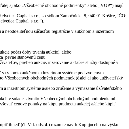
ďalej aj ako „Všeobecné obchodné podmienky“ alebo „VOP“) majú
lvetica Capital s.r.o., so sídlom Zámočnícka 8, 040 01 Košice, IČO:
vetica Capital s.r.o.“).
 neoddeliteľnou súčasťou registrácie v aukčnom a inzertnom
kcie počas doby trvania aukcie), alebo
 za pevne stanovenú cenu.
vateľov, priebeh aukcie, inzerovanie a ďalšie služby dostupné v
vať sa v tomto aukčnom a inzertnom systéme pod zvoleným
hto Všeobecných obchodných podmienok (ďalej aj ako „užívateľský
 a inzertnom systéme a/alebo zrušenie a vymazanie úžívateľského
ukcii v súlade s týmito Všeobecnými obchodnými podmienkami.
navyšovať cenové ponuky na kúpu predmetu aukcie) a/alebo kúpiť
kúpiť ihneď (čl. VII. ods. 4.) rozumie návrh Kupujúceho na výšku