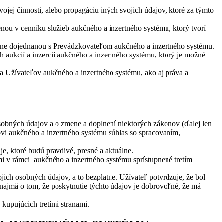
vojej činnosti, alebo propagáciu iných svojich údajov, ktoré za týmto
nou v cenníku služieb aukčného a inzertného systému, ktorý tvorí
álne dojednanou s Prevádzkovateľom aukčného a inzertného systému.
ch aukcií a inzercií aukčného a inzertného systému, ktorý je možné
 Užívateľov aukčného a inzertného systému, ako aj práva a
sobných údajov a o zmene a doplnení niektorých zákonov (ďalej len
vi aukčného a inzertného systému súhlas so spracovaním,
e, ktoré budú pravdivé, presné a aktuálne.
mi v rámci aukčného a inzertného systému sprístupnené tretím
ch osobných údajov, a to bezplatne. Užívateľ potvrdzuje, že bol
 najmä o tom, že poskytnutie týchto údajov je dobrovoľné, že má
kupujúcich tretími stranami.