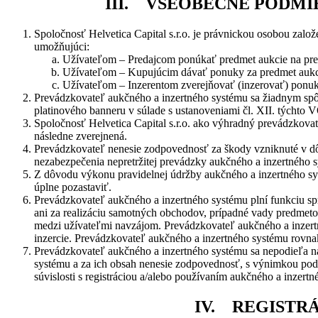
III. VŠEOBECNÉ PODM
Spoločnosť Helvetica Capital s.r.o. je právnickou osobou založ
umožňujúci:
Užívateľom – Predajcom ponúkať predmet aukcie na pre
Užívateľom – Kupujúcim dávať ponuky za predmet aukc
Užívateľom – Inzerentom zverejňovať (inzerovať) ponuky s
Prevádzkovateľ aukčného a inzertného systému sa žiadnym spô
platinového banneru v súlade s ustanoveniami čl. XII. týchto 
Spoločnosť Helvetica Capital s.r.o. ako výhradný prevádzkov
následne zverejnená.
Prevádzkovateľ nenesie zodpovednosť za škody vzniknuté v dôsl
nezabezpečenia nepretržitej prevádzky aukčného a inzertného 
Z dôvodu výkonu pravidelnej údržby aukčného a inzertného sys
úplne pozastaviť.
Prevádzkovateľ aukčného a inzertného systému plní funkciu sp
ani za realizáciu samotných obchodov, prípadné vady predmeto
medzi užívateľmi navzájom. Prevádzkovateľ aukčného a inzertn
inzercie. Prevádzkovateľ aukčného a inzertného systému rovnak
Prevádzkovateľ aukčného a inzertného systému sa nepodieľa na t
systému a za ich obsah nenesie zodpovednosť, s výnimkou podľ
súvislosti s registráciou a/alebo používaním aukčného a inzer
IV. REGISTRÁ