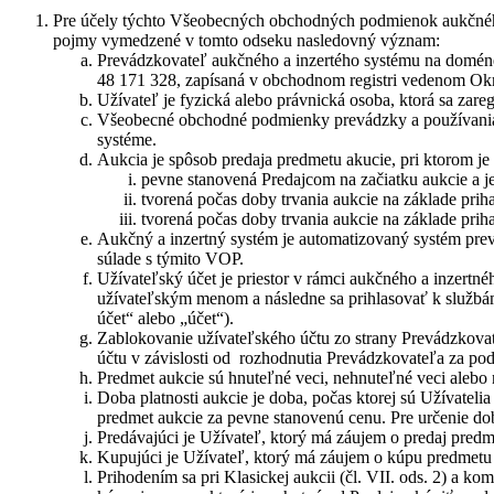
Pre účely týchto Všeobecných obchodných podmienok aukčné
pojmy vymedzené v tomto odseku nasledovný význam:
Prevádzkovateľ aukčného a inzertého systému na doméne 
48 171 328, zapísaná v obchodnom registri vedenom Okres
Užívateľ je fyzická alebo právnická osoba, ktorá sa zar
Všeobecné obchodné podmienky prevádzky a používania 
systéme.
Aukcia je spôsob predaja predmetu akucie, pri ktorom je 
pevne stanovená Predajcom na začiatku aukcie a j
tvorená počas doby trvania aukcie na základe pri
tvorená počas doby trvania aukcie na základe pr
Aukčný a inzertný systém je automatizovaný systém pr
súlade s týmito VOP.
Užívateľský účet je priestor v rámci aukčného a inzer
užívateľským menom a následne sa prihlasovať k službám
účet“ alebo „účet“).
Zablokovanie užívateľského účtu zo strany Prevádzkova
účtu v závislosti od rozhodnutia Prevádzkovateľa za p
Predmet aukcie sú hnuteľné veci, nehnuteľné veci alebo
Doba platnosti aukcie je doba, počas ktorej sú Užívatel
predmet aukcie za pevne stanovenú cenu. Pre určenie dob
Predávajúci je Užívateľ, ktorý má záujem o predaj predme
Kupujúci je Užívateľ, ktorý má záujem o kúpu predmetu 
Prihodením sa pri Klasickej aukcii (čl. VII. ods. 2) a k