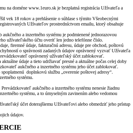
ému na doméne www.1euro.sk je bezplatná registrácia Užívateľa a
ŕšil vek 18 rokov a prehlásenie o súhlase s týmito Všeobecnými
istrovaných Užívateľov prostredníctvom emailu, ktorý obsahuje
ieb aukčného a inzertného systému je podmienené jednorazovou
ho užívateľského účtu overiť len jedno telefónne číslo.
údaje, firemné údaje, fakturačnú adresu, údaje pre obchod, poštovú
ochybností o správnosti zadaných údajov oprávnený vyzvať Užívateľa
prevádzkovateľ oprávnený užívateľský účet zablokovať.
aktuálne údaje a tieto udržiavať presné a aktuálne počas celej doby
dzkovateľ aukčného a inzertného systému jeho účet zablokovať.
o spoplatnenú doplnkovú službu „overenie poštovej adresy“.
zertného systému.
y. Prevádzkovateľ aukčného a inzertného systému nenesie žiadnu
a inzertného systému, a to úmyselným zavinením alebo vedomou
žívateľský účet doterajšiemu Užívateľovi alebo obmedziť jeho prístup
ojich údajov.
ERCIE