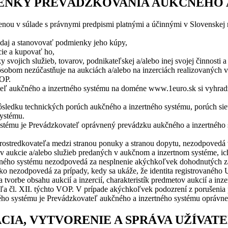
IENKY PREVÁDZKOVANIA AUKČNÉHO 
enou v súlade s právnymi predpismi platnými a účinnými v Slovenskej re
daj a stanovovať podmienky jeho kúpy,
ie a kupovať ho,
vojich služieb, tovarov, podnikateľskej a/alebo inej svojej činnosti a
sobom nezúčastňuje na aukciách a/alebo na inzerciách realizovaných v
VOP.
ateľ aukčného a inzertného systému na doméne www.1euro.sk si vyhradzu
edku technických porúch aukčného a inzertného systému, porúch siete 
systému.
tému je Prevádzkovateľ oprávnený prevádzku aukčného a inzertného sy
rostredkovateľa medzi stranou ponuky a stranou dopytu, nezodpovedá v
v aukcie a/alebo služieb predaných v aukčnom a inzertnom systéme, i
ého systému nezodpovedá za nesplnenie akýchkoľvek dohodnutých závä
o nezodpovedá za prípady, kedy sa ukáže, že identita registrovaného 
vorbe obsahu aukcií a inzercií, charakteristík predmetov aukcií a inzer
a čl. XII. týchto VOP. V prípade akýchkoľvek podozrení z porušenia 
tného systému je Prevádzkovateľ aukčného a inzertného systému oprávne
CIA, VYTVORENIE A SPRÁVA UŽÍVA