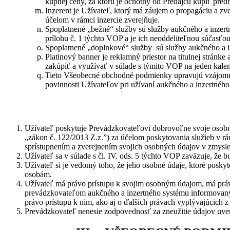
kúpnej ceny, za ktorú je ochotný od Predajcu kúpiť pred
Inzerent je Užívateľ, ktorý má záujem o propagáciu a zver
účelom v rámci inzercie zverejňuje.
Spoplatnené „bežné“ služby sú služby aukčného a inzert
prílohu č. 1 týchto VOP a je ich neoddeliteľnou súčasťou
Spoplatnené „doplnkové“ služby sú služby aukčného a i
Platinový banner je reklamný priestor na titulnej stránk
zakúpiť a využívať v súlade s týmito VOP na jeden kale
Tieto Všeobecné obchodné podmienky upravujú vzájomné 
povinnosti Užívateľov pri užívaní aukčného a inzertné
Užívateľ poskytuje Prevádzkovateľovi dobrovoľne svoje osobné
„zákon č. 122/2013 Z.z.”) za účelom poskytovania služieb v r
sprístupnením a zverejnením svojich osobných údajov v zmysle
Užívateľ sa v súlade s čl. IV. ods. 5 týchto VOP zaväzuje, že
Užívateľ si je vedomý toho, že jeho osobné údaje, ktoré posky
osobám.
Užívateľ má právo prístupu k svojim osobným údajom, má právo 
prevádzkovateľom aukčného a inzertného systému informovaný o 
právo prístupu k nim, ako aj o ďalších právach vyplývajúcich z
Prevádzkovateľ nenesie zodpovednosť za zneužitie údajov uvere