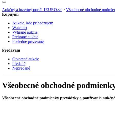
Aukčný a inzertný portál 1EURO.sk
>
Všeobecné obchodné podmien
Kupujem
Aukcie, kde prihadzujem
Watchlist
Vyhrané aukcie
Prehrané aukcie
Posledne prezerané
Predávam
Otvorené aukcie
Predané
Nepredané
Všeobecné obchodné podmienky
Všeobecné obchodné podmienky prevádzky a používania aukčné