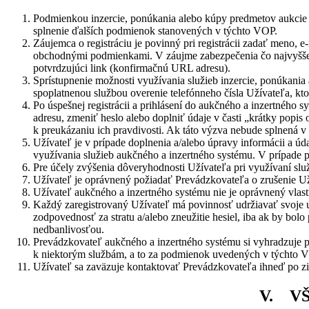
Podmienkou inzercie, ponúkania alebo kúpy predmetov aukcie 
splnenie ďalších podmienok stanovených v týchto VOP.
Záujemca o registráciu je povinný pri registrácii zadať meno, e
obchodnými podmienkami. V záujme zabezpečenia čo najvyššej 
potvrdzujúci link (konfirmačnú URL adresu).
Sprístupnenie možnosti využívania služieb inzercie, ponúkani
spoplatnenou službou overenie telefónneho čísla Užívateľa, kto
Po úspešnej registrácii a prihlásení do aukčného a inzertného 
adresu, zmeniť heslo alebo doplniť údaje v časti „krátky popi
k preukázaniu ich pravdivosti. Ak táto výzva nebude splnená v
Užívateľ je v prípade doplnenia a/alebo úpravy informácii a úd
využívania služieb aukčného a inzertného systému. V prípade 
Pre účely zvýšenia dôveryhodnosti Užívateľa pri využívaní sl
Užívateľ je oprávnený požiadať Prevádzkovateľa o zrušenie Už
Užívateľ aukčného a inzertného systému nie je oprávnený vlast
Každý zaregistrovaný Užívateľ má povinnosť udržiavať svoje 
zodpovednosť za stratu a/alebo zneužitie hesiel, iba ak by bo
nedbanlivosťou.
Prevádzkovateľ aukčného a inzertného systému si vyhradzuje prá
k niektorým službám, a to za podmienok uvedených v týchto
Užívateľ sa zaväzuje kontaktovať Prevádzkovateľa ihneď po zis
V. V