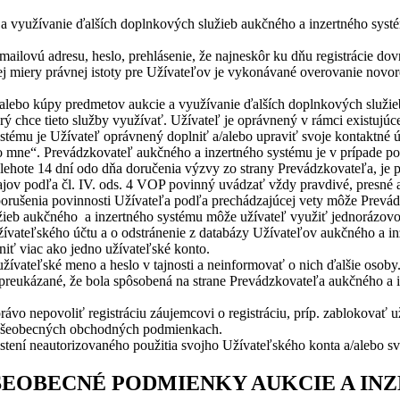
a využívanie ďalších doplnkových služieb aukčného a inzertného syst
-mailovú adresu, heslo, prehlásenie, že najneskôr ku dňu registrácie dov
miery právnej istoty pre Užívateľov je vykonávané overovanie novoreg
a alebo kúpy predmetov aukcie a využívanie ďalších doplnkových služ
rý chce tieto služby využívať. Užívateľ je oprávnený v rámci existujúce
systému je Užívateľ oprávnený doplniť a/alebo upraviť svoje kontaktné 
s o mne“. Prevádzkovateľ aukčného a inzertného systému je v prípade p
 lehote 14 dní odo dňa doručenia výzvy zo strany Prevádzkovateľa, je 
ajov podľa čl. IV. ods. 4 VOP povinný uvádzať vždy pravdivé, presné a 
porušenia povinnosti Užívateľa podľa prechádzajúcej vety môže Prevá
užieb aukčného a inzertného systému môže užívateľ využiť jednorázov
ívateľského účtu a o odstránenie z databázy Užívateľov aukčného a in
niť viac ako jedno užívateľské konto.
užívateľské meno a heslo v tajnosti a neinformovať o nich ďalšie osob
lo preukázané, že bola spôsobená na strane Prevádzkovateľa aukčného 
vo nepovoliť registráciu záujemcovi o registráciu, príp. zablokovať u
 Všeobecných obchodných podmienkach.
tení neautorizovaného použitia svojho Užívateľského konta a/alebo sv
ŠEOBECNÉ PODMIENKY AUKCIE A INZ