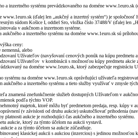
ho a inzertného systému prevádzkovaného na doméne www.1euro.sk (
www.1euro.sk (ďalej len „aukčný a inzertný systém“) je spoločnosť He
ným súdom Košice I, oddiel Sro, vložka číslo 37488/V (ďalej len „Hel
egistrovala v aukčnom a inzertnom systéme.
aukčného a inzertného systému na doméne www.1euro.sk sú prílohou a
výška ceny:
e nemenná, alebo
hadzovaní Užívateľov (navyšovaní cenových ponúk na kúpu predmetu au
ihadzovaní Užívateľov v kombinácii s možnosťou kúpy predmetu akcie
evádzkovaný na doméne www.1euro.sk, ktorý zabezpečuje registráciu Uží
tného systému na doméne www.1euro.sk oprávňujúci užívateľa registro
 aukčného a inzertného systému a tieto služby využívať v zmysle týc
teľa znamená znefunkčnenie služieb dostupných Užívateľom v aukčnom
odmienok podľa týchto VOP.
 nehmotný majetok, ktoré môžu byť predmetom predaja, resp. kúpy v a
ia oprávnení (v závislosti od druhu aukcie) uskutočňovať prihodenia (
y platnosti aukcie je rozhodujúci čas aukčného a inzertného systému.
tu aukcie, ktorý za týmto účelom na aukcii vystavil.
aukcie a za týmto účelom sa aukcie zúčastňuje.
ombinovanej klasickej aukcii s aukciou (inzerciou) s jedinou možnosťou 