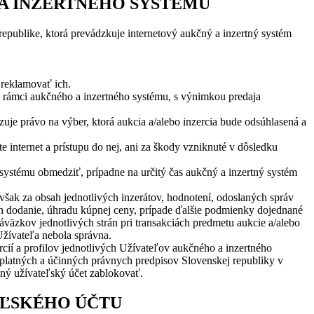
A INZERTNÉHO SYSTÉMU
publike, ktorá prevádzkuje internetový aukčný a inzertný systém
 reklamovať ich.
 rámci aukčného a inzertného systému, s výnimkou predaja
je právo na výber, ktorá aukcia a/alebo inzercia bude odsúhlasená a
internet a prístupu do nej, ani za škody vzniknuté v dôsledku
stému obmedziť, prípadne na určitý čas aukčný a inzertný systém
šak za obsah jednotlivých inzerátov, hodnotení, odoslaných správ
ch dodanie, úhradu kúpnej ceny, prípade ďalšie podmienky dojednané
zkov jednotlivých strán pri transakciách predmetu aukcie a/alebo
Užívateľa nebola správna.
cií a profilov jednotlivých Užívateľov aukčného a inzertného
platných a účinných právnych predpisov Slovenskej republiky v
ný užívateľský účet zablokovať.
TEĽSKÉHO ÚČTU