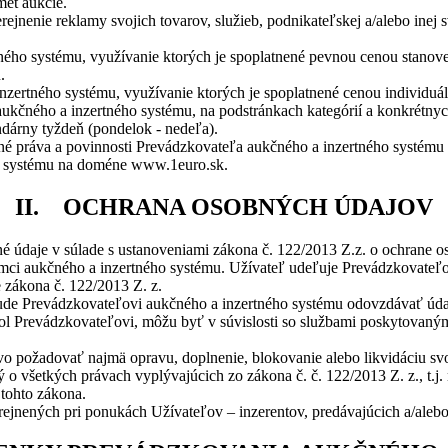
met aukcie.
ejnenie reklamy svojich tovarov, služieb, podnikateľskej a/alebo inej s
ného systému, využívanie ktorých je spoplatnené pevnou cenou stanove
.
nzertného systému, využívanie ktorých je spoplatnené cenou individu
e aukčného a inzertného systému, na podstránkach kategórií a konkrétny
ndárny tyždeň (pondelok - nedeľa).
práva a povinnosti Prevádzkovateľa aukčného a inzertného systému a
ho systému na doméne www.1euro.sk.
II. OCHRANA OSOBNÝCH ÚDAJOV
 údaje v súlade s ustanoveniami zákona č. 122/2013 Z.z. o ochrane o
ámci aukčného a inzertného systému. Užívateľ udeľuje Prevádzkovateľo
 zákona č. 122/2013 Z. z.
 bude Prevádzkovateľovi aukčného a inzertného systému odovzdávať údaj
tol Prevádzkovateľovi, môžu byť v súvislosti so službami poskytovaný
požadovať najmä opravu, doplnenie, blokovanie alebo likvidáciu svoji
všetkých právach vyplývajúcich zo zákona č. č. 122/2013 Z. z., t.j.
 tohto zákona.
jnených pri ponukách Užívateľov – inzerentov, predávajúcich a/alebo 