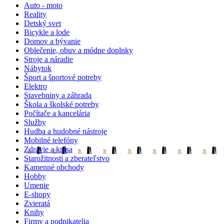
Auto - moto
Reality
Detský svet
Bicykle a lode
Domov a bývanie
Oblečenie, obuv a módne doplnky
Stroje a náradie
Nábytok
Šport a športové potreby
Elektro
Stavebniny a záhrada
Škola a školské potreby
Počítače a kancelária
Služby
Hudba a hudobné nástroje
Mobilné telefóny
Zdravie a krása
Starožitnosti a zberateľstvo
Kamenné obchody
Hobby
Umenie
E-shopy
Zvieratá
Knihy
Firmy a podnikatelia